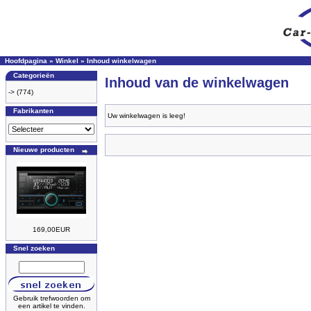
Hoofdpagina
»
Winkel
»
Inhoud winkelwagen
Categorieën
Inhoud van de winkelwagen
->
(774)
Fabrikanten
Uw winkelwagen is leeg!
Nieuwe producten
169,00EUR
Snel zoeken
Gebruik trefwoorden om
een artikel te vinden.