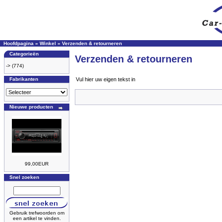
Hoofdpagina
»
Winkel
»
Verzenden & retourneren
Categorieën
Verzenden & retourneren
->
(774)
Fabrikanten
Vul hier uw eigen tekst in
Nieuwe producten
99,00EUR
Snel zoeken
Gebruik trefwoorden om
een artikel te vinden.