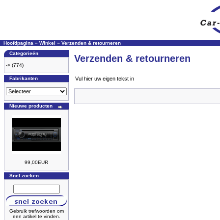
Hoofdpagina
»
Winkel
»
Verzenden & retourneren
Categorieën
Verzenden & retourneren
->
(774)
Fabrikanten
Vul hier uw eigen tekst in
Nieuwe producten
99,00EUR
Snel zoeken
Gebruik trefwoorden om
een artikel te vinden.