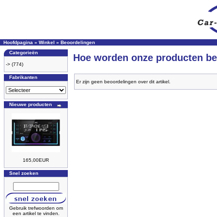
Hoofdpagina
»
Winkel
»
Beoordelingen
Categorieën
Hoe worden onze producten be
->
(774)
Fabrikanten
Er zijn geen beoordelingen over dit artikel.
Nieuwe producten
165,00EUR
Snel zoeken
Gebruik trefwoorden om
een artikel te vinden.