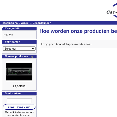
Hoofdpagina
»
Winkel
»
Beoordelingen
Categorieën
Hoe worden onze producten be
->
(774)
Fabrikanten
Er zijn geen beoordelingen over dit artikel.
Nieuwe producten
99,00EUR
Snel zoeken
Gebruik trefwoorden om
een artikel te vinden.