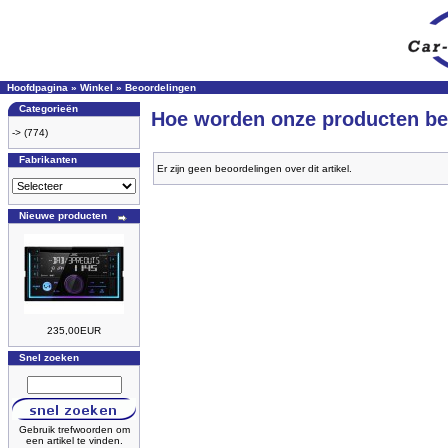
Hoofdpagina
»
Winkel
»
Beoordelingen
Categorieën
Hoe worden onze producten be
->
(774)
Fabrikanten
Er zijn geen beoordelingen over dit artikel.
Nieuwe producten
235,00EUR
Snel zoeken
Gebruik trefwoorden om
een artikel te vinden.