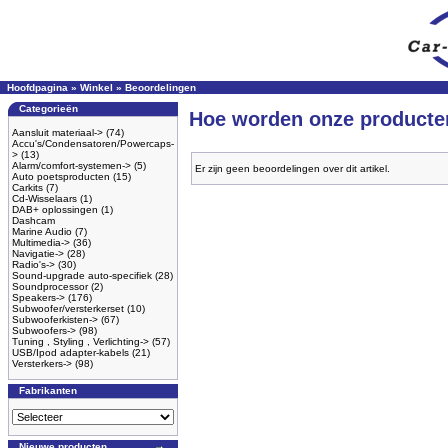
Hoofdpagina
»
Winkel
»
Beoordelingen
Categorieën
Hoe worden onze producte
Aansluit materiaal->
(74)
Accu's/Condensatoren/Powercaps-
>
(13)
Alarm/comfort-systemen->
(5)
Er zijn geen beoordelingen over dit artikel.
Auto poetsproducten
(15)
Carkits
(7)
Cd-Wisselaars
(1)
DAB+ oplossingen
(1)
Dashcam
Marine Audio
(7)
Multimedia->
(36)
Navigatie->
(28)
Radio's->
(30)
Sound-upgrade auto-specifiek
(28)
Soundprocessor
(2)
Speakers->
(176)
Subwoofer/versterkerset
(10)
Subwooferkisten->
(67)
Subwoofers->
(98)
Tuning , Styling , Verlichting->
(57)
USB/Ipod adapter-kabels
(21)
Versterkers->
(98)
Fabrikanten
Nieuwe producten