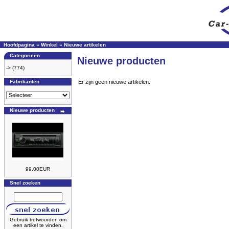
Hoofdpagina
»
Winkel
»
Nieuwe artikelen
Categorieën
Nieuwe producten
->
(774)
Fabrikanten
Er zijn geen nieuwe artikelen.
Nieuwe producten
99,00EUR
Snel zoeken
Gebruik trefwoorden om
een artikel te vinden.