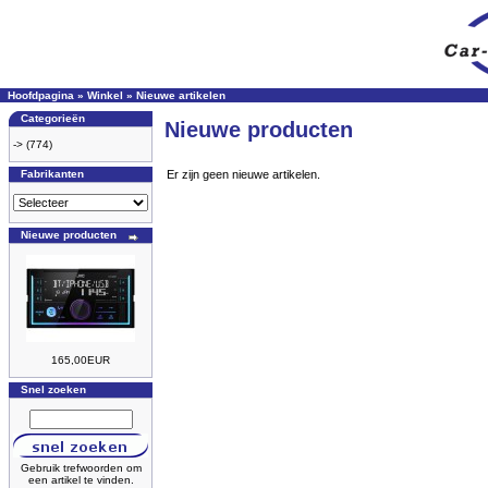
Hoofdpagina
»
Winkel
»
Nieuwe artikelen
Categorieën
Nieuwe producten
->
(774)
Fabrikanten
Er zijn geen nieuwe artikelen.
Nieuwe producten
165,00EUR
Snel zoeken
Gebruik trefwoorden om
een artikel te vinden.