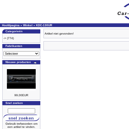
Hoofdpagina
»
Winkel
»
KDC-130UR
Categorieën
Artikel niet gevonden!
->
(774)
Fabrikanten
Nieuwe producten
99,00EUR
Snel zoeken
Gebruik trefwoorden om
een artikel te vinden.