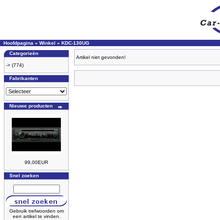
Hoofdpagina
»
Winkel
»
KDC-130UG
Categorieën
Artikel niet gevonden!
->
(774)
Fabrikanten
Nieuwe producten
99,00EUR
Snel zoeken
Gebruik trefwoorden om
een artikel te vinden.