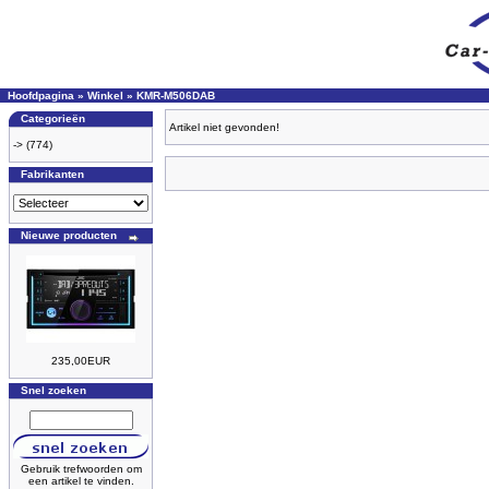
Hoofdpagina
»
Winkel
»
KMR-M506DAB
Categorieën
Artikel niet gevonden!
->
(774)
Fabrikanten
Nieuwe producten
235,00EUR
Snel zoeken
Gebruik trefwoorden om
een artikel te vinden.