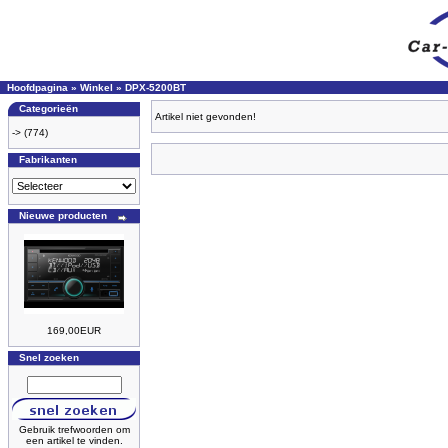
Hoofdpagina
»
Winkel
»
DPX-5200BT
Categorieën
Artikel niet gevonden!
->
(774)
Fabrikanten
Nieuwe producten
169,00EUR
Snel zoeken
Gebruik trefwoorden om
een artikel te vinden.