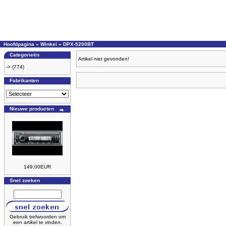
Hoofdpagina
»
Winkel
»
DPX-5200BT
Categorieën
Artikel niet gevonden!
->
(774)
Fabrikanten
Nieuwe producten
149,00EUR
Snel zoeken
Gebruik trefwoorden om
een artikel te vinden.