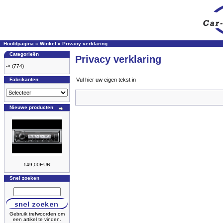
Hoofdpagina
»
Winkel
»
Privacy verklaring
Categorieën
Privacy verklaring
->
(774)
Fabrikanten
Vul hier uw eigen tekst in
Nieuwe producten
149,00EUR
Snel zoeken
Gebruik trefwoorden om
een artikel te vinden.