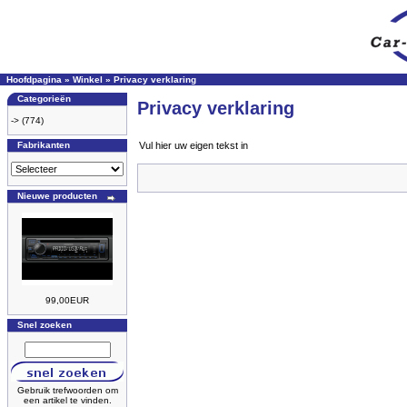
Hoofdpagina
»
Winkel
»
Privacy verklaring
Categorieën
Privacy verklaring
->
(774)
Fabrikanten
Vul hier uw eigen tekst in
Nieuwe producten
99,00EUR
Snel zoeken
Gebruik trefwoorden om
een artikel te vinden.