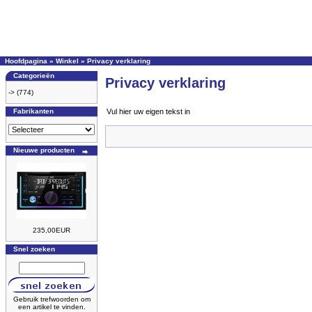
Hoofdpagina
»
Winkel
»
Privacy verklaring
Categorieën
Privacy verklaring
->
(774)
Fabrikanten
Vul hier uw eigen tekst in
Nieuwe producten
235,00EUR
Snel zoeken
Gebruik trefwoorden om
een artikel te vinden.