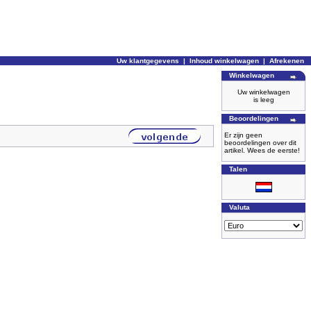
Uw klantgegevens
|
Inhoud winkelwagen
|
Afrekenen
Winkelwagen
Uw winkelwagen
is leeg
Beoordelingen
Er zijn geen
beoordelingen over dit
artikel. Wees de eerste!
Talen
Valuta