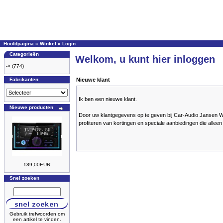
Hoofdpagina
»
Winkel
»
Login
Categorieën
Welkom, u kunt hier inloggen
->
(774)
Fabrikanten
Nieuwe klant
Ik ben een nieuwe klant.
Nieuwe producten
Door uw klantgegevens op te geven bij Car-Audio Jansen W
profiteren van kortingen en speciale aanbiedingen die alleen
189,00EUR
Snel zoeken
Gebruik trefwoorden om
een artikel te vinden.