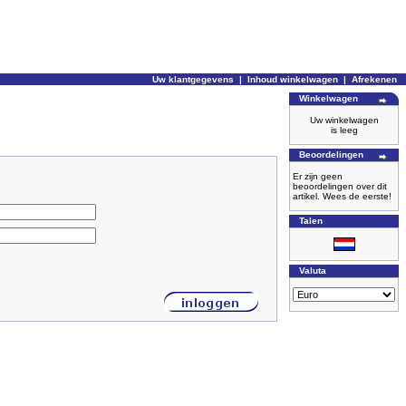
Uw klantgegevens
|
Inhoud winkelwagen
|
Afrekenen
Winkelwagen
Uw winkelwagen
is leeg
Beoordelingen
Er zijn geen
beoordelingen over dit
artikel. Wees de eerste!
Talen
Valuta