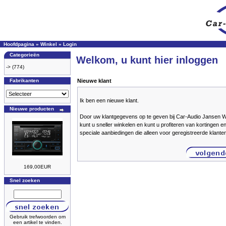
Hoofdpagina
»
Winkel
»
Login
Categorieën
Welkom, u kunt hier inloggen
->
(774)
Fabrikanten
Nieuwe klant
Ik ben een nieuwe klant.
Nieuwe producten
Door uw klantgegevens op te geven bij Car-Audio Jansen
kunt u sneller winkelen en kunt u profiteren van kortingen e
speciale aanbiedingen die alleen voor geregistreerde klante
169,00EUR
Snel zoeken
Gebruik trefwoorden om
een artikel te vinden.