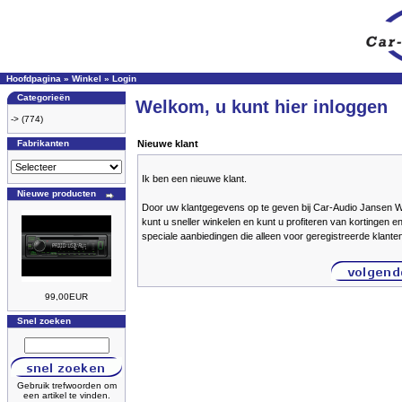
Hoofdpagina
»
Winkel
»
Login
Categorieën
Welkom, u kunt hier inloggen
->
(774)
Fabrikanten
Nieuwe klant
Ik ben een nieuwe klant.
Nieuwe producten
Door uw klantgegevens op te geven bij Car-Audio Jansen
kunt u sneller winkelen en kunt u profiteren van kortingen e
speciale aanbiedingen die alleen voor geregistreerde klante
99,00EUR
Snel zoeken
Gebruik trefwoorden om
een artikel te vinden.