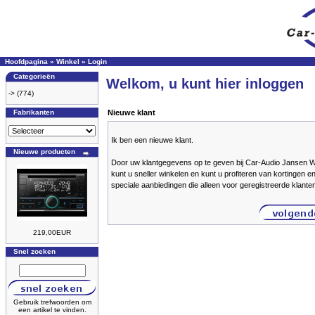
Hoofdpagina
»
Winkel
»
Login
Categorieën
Welkom, u kunt hier inloggen
->
(774)
Fabrikanten
Nieuwe klant
Ik ben een nieuwe klant.
Nieuwe producten
Door uw klantgegevens op te geven bij Car-Audio Jansen
kunt u sneller winkelen en kunt u profiteren van kortingen e
speciale aanbiedingen die alleen voor geregistreerde klante
219,00EUR
Snel zoeken
Gebruik trefwoorden om
een artikel te vinden.