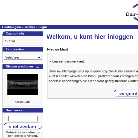
Hoofdpagina
»
Winkel
»
Login
Categorieën
Welkom, u kunt hier inloggen
->
(774)
Fabrikanten
Nieuwe klant
Ik ben een nieuwe klant.
Nieuwe producten
Door uw klantgegevens op te geven bij Car-Audio Jansen
kunt u sneller winkelen en kunt u profiteren van kortingen e
speciale aanbiedingen die alleen voor geregistreerde klante
99,00EUR
Snel zoeken
Gebruik trefwoorden om
een artikel te vinden.