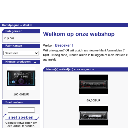
Hoofdpagina
»
Winkel
Categorieën
Welkom op onze webshop
->
(774)
Bezoeker !
Welkom
Fabrikanten
Wilt u
inloggen
? Of wilt u zich als nieuwe klant
Aanmelden
?
Kijkt u rustig rond, u hoeft alleen in te loggen of u als nieu
aanmeldt.
Nieuwe producten
Nieuw(e) artikel(en) voor augustus
165,00EUR
99,00EUR
Snel zoeken
Gebruik trefwoorden om
een artikel te vinden.