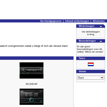
Uw klantgegevens
|
Inhoud winkelwagen
|
Afrekenen
Winkelwagen
Uw winkelwagen
is leeg
Beoordelingen
omatisch overgenomen nadat u inlogt of zich als nieuwe klant
Er zijn geen
beoordelingen over dit
artikel. Wees de eerste!
Talen
Valuta
99,00EUR