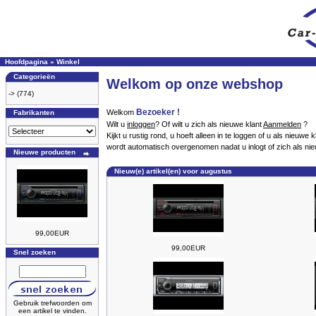
Hoofdpagina
»
Winkel
Categorieën
Welkom op onze webshop
->
(774)
Bezoeker !
Welkom
Fabrikanten
Wilt u
inloggen
? Of wilt u zich als nieuwe klant
Aanmelden
?
Kijkt u rustig rond, u hoeft alleen in te loggen of u als nieu
wordt automatisch overgenomen nadat u inlogt of zich als nie
Nieuwe producten
Nieuw(e) artikel(en) voor augustus
99,00EUR
99,00EUR
Snel zoeken
Gebruik trefwoorden om
een artikel te vinden.