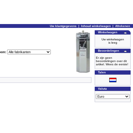
Uw klantgegevens
|
Inhoud winkelwagen
|
Afrekenen
Winkelwagen
Uw winkelwagen
is leeg
Beoordelingen
oon:
Er zijn geen
beoordelingen over dit
artikel. Wees de eerste!
Talen
Valuta