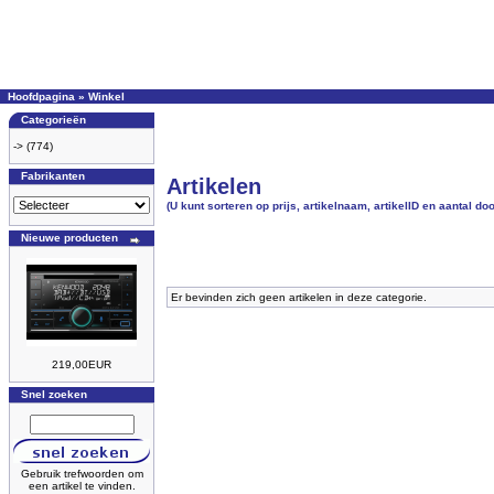
Hoofdpagina
»
Winkel
Categorieën
->
(774)
Fabrikanten
Artikelen
(U kunt sorteren op prijs, artikelnaam, artikelID en aantal d
Nieuwe producten
Er bevinden zich geen artikelen in deze categorie.
219,00EUR
Snel zoeken
Gebruik trefwoorden om
een artikel te vinden.